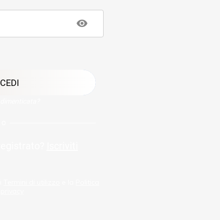
CEDI
dimenticata?
o
registrato?
Iscriviti
 i
Termini di utilizzo
e la
Politica
 privacy