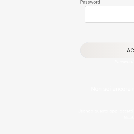
Password
AC
Password 
Non sei ancora 
Usando questa app, accetti
sulla