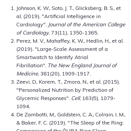
Johnson, K. W., Soto, J. T., Glicksberg, B. S., et
al. (2019). "Artificial Intelligence in
Cardiology".
Journal of the American College
of Cardiology
, 73(11), 1350-1365.
Perez, M. V., Mahaffey, K. W., Hedlin, H., et al.
(2019). "Large-Scale Assessment of a
Smartwatch to Identify Atrial
Fibrillation".
The New England Journal of
Medicine
, 381(20), 1909-1917.
Zeevi, D., Korem, T., Zmora, N., et al. (2015).
"Personalized Nutrition by Prediction of
Glycemic Responses".
Cell
, 163(5), 1079-
1094.
De Zambotti, M., Goldstein, C. A., Colrain, I. M.,
& Baker, F. C. (2019). "The Sleep of the Ring:
Comparison of the ŌURA Ring Sleep