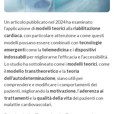
Un articolo pubblicato nel 2024 ha esaminato
l'applicazione di
modelli teorici
alla
riabilitazione
cardiaca
, con particolare attenzione a come questi
modelli possano essere combinati con
tecnologie
emergenti
come la
telemedicina
e i
dispositivi
indossabili
per migliorarne l'efficacia e l'accessibilità.
Lo studio ha sottolineato come i
modelli teorici
, come
il
modello transtheoretico
e la
teoria
dell'autodeterminazione
, siano utili per
comprendere e modificare i comportamenti dei
pazienti, migliorando la
motivazione
, l'
aderenza ai
trattamenti
e la
qualità della vita
dei pazienti con
malattie cardiovascolari.