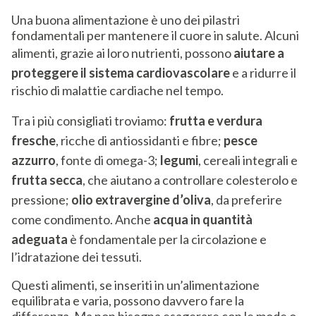
Una buona alimentazione è uno dei pilastri
fondamentali per mantenere il cuore in salute. Alcuni
alimenti, grazie ai loro nutrienti, possono
aiutare a
proteggere il sistema cardiovascolare
e a ridurre il
rischio di malattie cardiache nel tempo.
Tra i più consigliati troviamo:
frutta e verdura
fresche
, ricche di antiossidanti e fibre;
pesce
azzurro
, fonte di omega-3;
legumi
, cereali integrali e
frutta secca
, che aiutano a controllare colesterolo e
pressione;
olio extravergine d’oliva
, da preferire
come condimento. Anche
acqua in quantità
adeguata
è fondamentale per la circolazione e
l’idratazione dei tessuti.
Questi alimenti, se inseriti in un’alimentazione
equilibrata e varia, possono davvero fare la
differenza. Ma non bisogna esagerare con le mode o