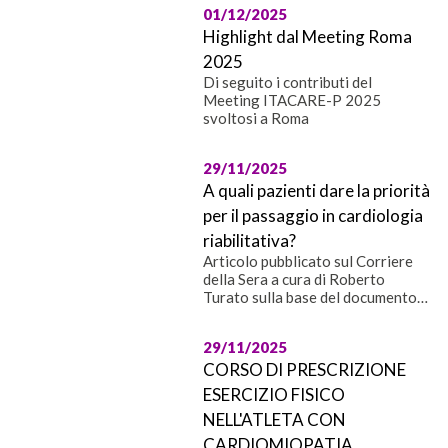
Giornata mondiale del Cuore
01/12/2025
Highlight dal Meeting Roma
2025
Di seguito i contributi del
Meeting ITACARE-P 2025
svoltosi a Roma
29/11/2025
A quali pazienti dare la priorità
per il passaggio in cardiologia
riabilitativa?
Articolo pubblicato sul Corriere
della Sera a cura di Roberto
Turato sulla base del documento
pubblicato nel ANMCO-ITACARE-
P 2025 sulla dimissione
29/11/2025
ospedaliera
CORSO DI PRESCRIZIONE
ESERCIZIO FISICO
NELL'ATLETA CON
CARDIOMIOPATIA