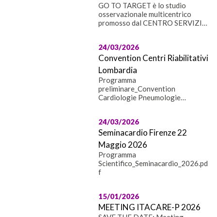
GO TO TARGET è lo studio
osservazionale multicentrico
promosso dal CENTRO SERVIZI
ITACARE-P RESEARCH SRL
IMPRESA SOCIALE, braccio
24/03/2026
operativo dela società scientifica
Convention Centri Riabilitativi
ITACARE-P ETS, in tema di
controllo lipidico nel setting della
Lombardia
Cardiologia Riabilitativa e
Programma
Preventiva. Trentuno centri
preliminare_Convention
dislocati sull'intero territorio
Cardiologie Pneumologie
nazionale effettueranno un
riabilitative
momento di formazione nel corso
lombarde_5.5.2026.pdf
dell'Investigator Meeting di
24/03/2026
Bologna del 28 e 29 aprile 2026
Seminacardio Firenze 22
per poi attivare il registro di
Maggio 2026
studio
Programma
Scientifico_Seminacardio_2026.pd
f
15/01/2026
MEETING ITACARE-P 2026