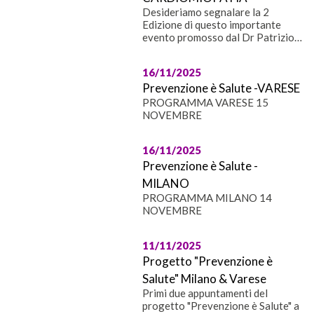
Desideriamo segnalare la 2
Edizione di questo importante
evento promosso dal Dr Patrizio
Sarto componente del nostro
Comitato Scientifico sulla
16/11/2025
"Prescrizione dell'esecizio fisico
Prevenzione è Salute -VARESE
nell'atleta con cardiomiopatia e
non solo: dalla teoria alla pratica"
PROGRAMMA VARESE 15
NOVEMBRE
16/11/2025
Prevenzione è Salute -
MILANO
PROGRAMMA MILANO 14
NOVEMBRE
11/11/2025
Progetto "Prevenzione è
Salute" Milano & Varese
Primi due appuntamenti del
progetto "Prevenzione è Salute" a