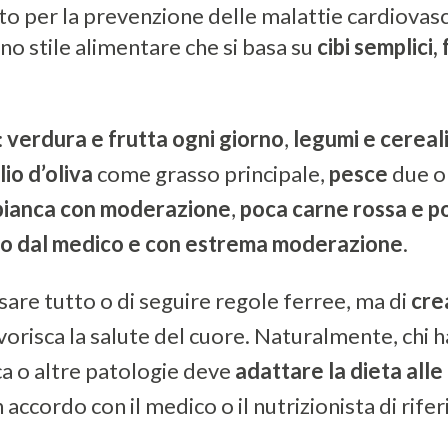
o per la prevenzione delle malattie cardiovasc
uno stile alimentare che si basa su
cibi semplici, 
:
verdura e frutta ogni giorno
,
legumi e cereali
lio d’oliva
come grasso principale,
pesce
due o 
bianca con moderazione
,
poca carne rossa e po
to dal medico e con estrema moderazione
.
esare tutto o di seguire regole ferree, ma di
cre
orisca la salute del cuore. Naturalmente, chi h
ca o altre patologie deve
adattare la dieta all
 accordo con il medico o il nutrizionista di rife