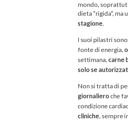
mondo, soprattutt
dieta “rigida”, ma 
stagione
.
I suoi pilastri sono
fonte di energia,
o
settimana,
carne 
solo se autorizza
Non si tratta di p
giornaliero
che fav
condizione cardia
cliniche
, sempre in