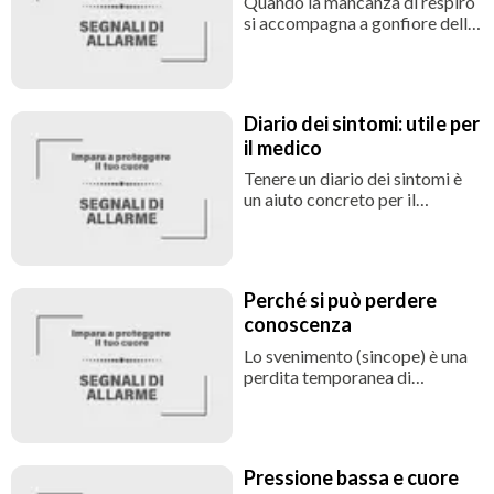
Quando la mancanza di respiro
nei polmoni.
si accompagna a gonfiore delle
caviglie, aumento di peso
improvviso o senso di
pesantezza all’addome,
potrebbe trattarsi di ritenzione
Diario dei sintomi: utile per
di liquidi, un segno tipico dello
il medico
scompenso cardiaco.
Tenere un diario dei sintomi è
un aiuto concreto per il
paziente e per il cardiologo.
Annotare quando compare
l’affanno, in quali circostanze,
quanto dura, con quali altri
Perché si può perdere
segnali si accompagna
conoscenza
permette al medico di avere un
quadro più chiaro e di
Lo svenimento (sincope) è una
indirizzare gli esami con
perdita temporanea di
maggiore precisione.
coscienza dovuta a una
riduzione improvvisa del flusso
di sangue al cervello. Nella
maggior parte dei casi dura
Pressione bassa e cuore
pochi secondi o minuti, ma può