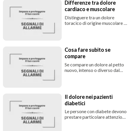
Differenze tra dolore
“bocca dello stomaco”). Questa
cardiaco e muscolare
variabilità rende a volte
difficile riconoscerlo, ma è
Distinguere tra un dolore
proprio per questo che ogni
toracico di origine muscolare e
dolore toracico insolito merita
uno di origine cardiaca non è
attenzione.
sempre semplice, ma ci sono
alcune caratteristiche
orientative:
Cosa fare subito se
compare
Se compare un dolore al petto
nuovo, intenso o diverso dal
solito, non bisogna attendere
per vedere se passa. I primi
minuti sono cruciali in caso di
un infarto o di un’altra
Il dolore nei pazienti
emergenza cardiovascolare.
diabetici
Le persone con diabete devono
prestare particolare attenzione
ai sintomi cardiaci, perché
spesso possono presentarsi in