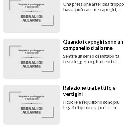
essere un segnale di condizioni
Una pressione arteriosa troppo
sottostanti che meritano
bassa può causare capogiri,
attenzione.
debolezza, stanchezza e, nei
casi più gravi, svenimento. In
alcune persone la pressione
tende a calare
improvvisamente alzandosi in
Quando i capogiri sono un
piedi (ipotensione ortostatica),
oppure dopo i pasti,
campanello d’allarme
soprattutto in età avanzata.
Sentire un senso di instabilità,
testa leggera o giramenti di
testa può avere molte cause,
ma in alcuni casi può indicare
una difficoltà del cuore a
pompare il sangue in modo
Relazione tra battito e
efficace. Questo può accadere,
vertigini
ad esempio, in presenza di
aritmie, stenosi aortica o
Il cuore e l’equilibrio sono più
insufficienza cardiaca.
legati di quanto si pensi. Un
battito troppo lento, troppo
veloce o irregolare può ridurre
l’efficienza del flusso sanguigno