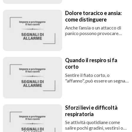
forma meno evidente o atipica.
Questo vale anche per il dolore
Dolore toracico e ansia:
al petto, che può essere assente
come distinguere
o attenuato anche in presenza
di un infarto in corso.
Anche l’ansia o un attacco di
panico possono provocare
dolore o fastidio al petto,
spesso accompagnati da
respiro corto, sudorazione e
tachicardia. Tuttavia, non si può
Quando il respiro si fa
mai escludere a priori una causa
corto
cardiaca basandosi solo sulla
sensazione soggettiva.
Sentire il fiato corto, o
"affanno", può essere un segnale
da non ignorare, soprattutto se
compare durante attività
leggere, a riposo o senza un
motivo apparente. L’affanno
Sforzi lievi e difficoltà
può indicare che il cuore o i
respiratoria
polmoni non stanno lavorando
in modo efficiente, oppure può
Se attività quotidiane come
essere legato ad ansia o a
salire pochi gradini, vestirsi o
condizioni momentanee.