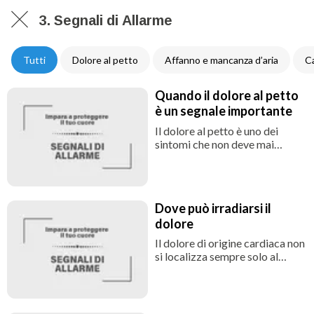
3. Segnali di Allarme
Tutti
Dolore al petto
Affanno e mancanza d’aria
Ca
Quando il dolore al petto
è un segnale importante
Il dolore al petto è uno dei
sintomi che non deve mai
essere sottovalutato,
soprattutto quando si presenta
in modo improvviso, è intenso o
si accompagna ad altri segnali
Dove può irradiarsi il
come affanno, sudore freddo,
dolore
nausea o senso di svenimento.
Il dolore di origine cardiaca non
si localizza sempre solo al
centro del petto. Può irradiarsi
al braccio sinistro, alla spalla, al
collo, alla mandibola, alla
schiena o all’epigastrio (la