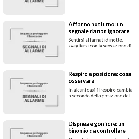
camminare lentamente
provocano affanno, è bene
considerarlo un campanello
d’allarme. In un cuore sano,
Affanno notturno: un
questi sforzi non dovrebbero
segnale da non ignorare
causare difficoltà respiratoria.
Sentirsi affannati di notte,
svegliarsi con la sensazione di
mancanza d’aria o dover
dormire con più cuscini per
respirare meglio può essere un
sintomo legato al cuore. In
Respiro e posizione: cosa
particolare, può indicare una
osservare
difficoltà del cuore a gestire i
liquidi durante il riposo.
In alcuni casi, il respiro cambia
a seconda della posizione del
corpo. Se si prova sollievo
stando seduti rispetto a quando
si è sdraiati, oppure se ci si
sente affannati appena ci si
Dispnea e gonfiore: un
corica, può essere un segnale di
binomio da controllare
difficoltà del cuore a gestire il
ritorno venoso e la pressione